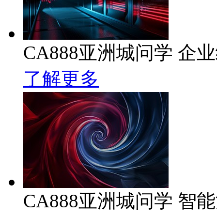
CA888亚洲城问学 企业
了解更多
CA888亚洲城问学 智