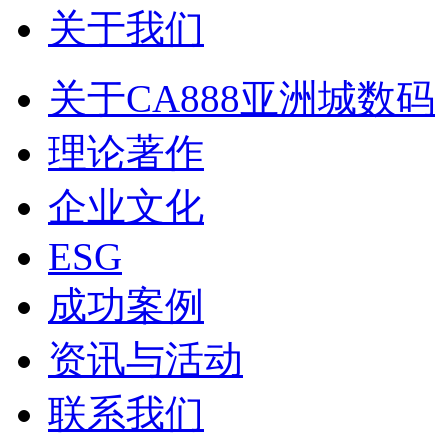
关于我们
关于CA888亚洲城数码
理论著作
企业文化
ESG
成功案例
资讯与活动
联系我们