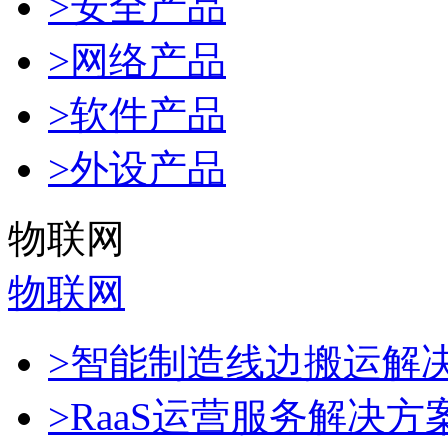
>安全产品
>网络产品
>软件产品
>外设产品
物联网
物联网
>智能制造线边搬运解
>RaaS运营服务解决方