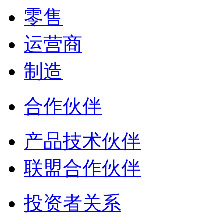
零售
运营商
制造
合作伙伴
产品技术伙伴
联盟合作伙伴
投资者关系