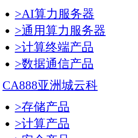
>AI算力服务器
>通用算力服务器
>计算终端产品
>数据通信产品
CA888亚洲城云科
>存储产品
>计算产品